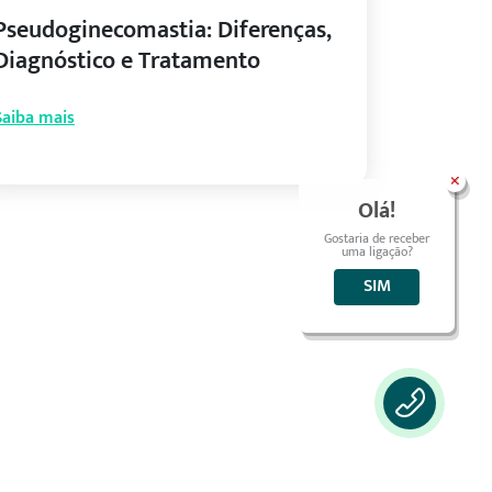
Pseudoginecomastia: Diferenças,
Diagnóstico e Tratamento
Saiba mais
Olá!
Gostaria de receber
uma ligação?
SIM