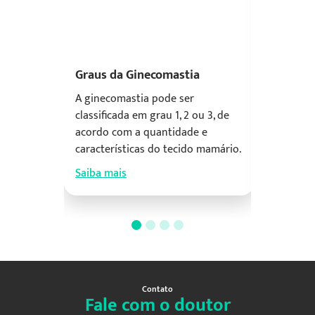
Graus da Ginecomastia
Causas
A ginecomastia pode ser
A ginec
classificada em grau 1, 2 ou 3, de
pessoas 
acordo com a quantidade e
recém-na
características do tecido mamário.
adultos.
Saiba mais
Saiba ma
Contato
Fale com o doutor