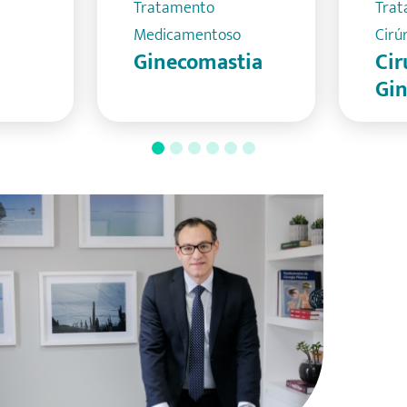
Tratamento
Tra
Medicamentoso
Cirú
Ginecomastia
Cir
Gi