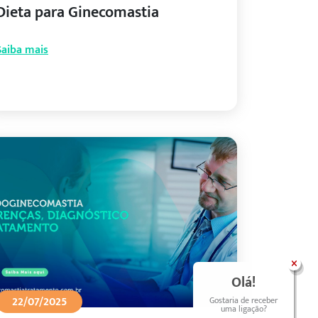
Dieta para Ginecomastia
Saiba mais
Olá!
22/07/2025
Gostaria de receber
uma ligação?