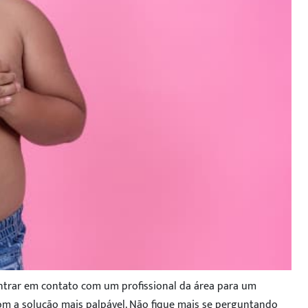
entrar em contato com um profissional da área para um
com a solução mais palpável. Não fique mais se perguntando