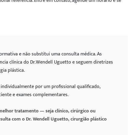
onal referência. Entre em contato, agende um horário e se
ENVIAR
formativa e não substitui uma consulta médica. As
5
cia clínica do Dr. Wendell Uguetto e seguem diretrizes
ia plástica.
individualmente por um profissional qualificado,
aciente e exames complementares.
elhor tratamento — seja clínico, cirúrgico ou
ta com o Dr. Wendell Uguetto, cirurgião plástico