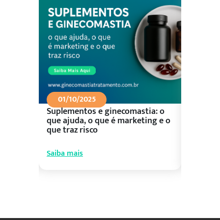
01/10/2025
26/09
Suplementos e ginecomastia: o
Aliment
ceu?
que ajuda, o que é marketing e o
control
que traz risco
prioriza
Saiba mais
Saiba ma