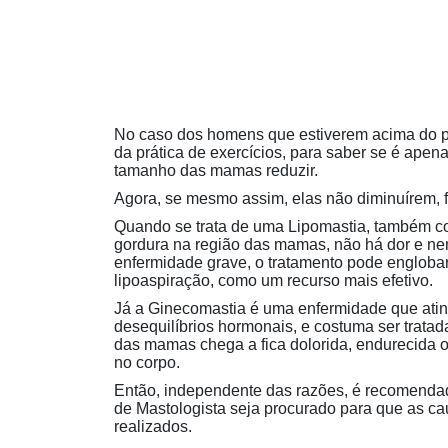
No caso dos homens que estiverem acima do pe
da prática de exercícios, para saber se é apen
tamanho das mamas reduzir.
Agora, se mesmo assim, elas não diminuírem, f
Quando se trata de uma Lipomastia, também 
gordura na região das mamas, não há dor e ne
enfermidade grave, o tratamento pode englobar 
lipoaspiração, como um recurso mais efetivo.
Já a Ginecomastia é uma enfermidade que ati
desequilíbrios hormonais, e costuma ser trata
das mamas chega a fica dolorida, endurecida 
no corpo.
Então, independente das razões, é recomenda
de Mastologista seja procurado para que as c
realizados.