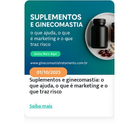
01/10/2025
26/09
Suplementos e ginecomastia: o
Aliment
ceu?
que ajuda, o que é marketing e o
control
que traz risco
prioriza
Saiba mais
Saiba ma