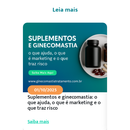
Leia mais
01/10/2025
26/09
Suplementos e ginecomastia: o
Aliment
ceu?
que ajuda, o que é marketing e o
control
que traz risco
prioriza
Saiba mais
Saiba ma