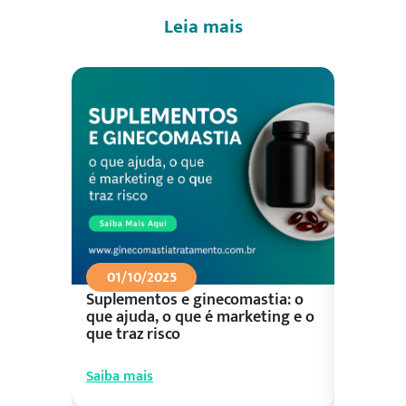
Leia mais
01/10/2025
26/09
Suplementos e ginecomastia: o
Aliment
ceu?
que ajuda, o que é marketing e o
control
que traz risco
prioriza
Saiba mais
Saiba ma