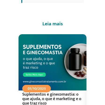
Leia mais
01/10/2025
26/09
Suplementos e ginecomastia: o
Aliment
ceu?
que ajuda, o que é marketing e o
control
que traz risco
prioriza