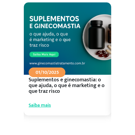
01/10/2025
26/09
Suplementos e ginecomastia: o
Aliment
ceu?
que ajuda, o que é marketing e o
control
que traz risco
prioriza
Saiba mais
Saiba ma