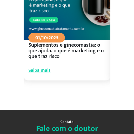
01/10/2025
26/09
Suplementos e ginecomastia: o
Aliment
ceu?
que ajuda, o que é marketing e o
control
que traz risco
prioriza
Saiba mais
Saiba ma
Contato
Fale com o doutor