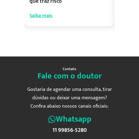
que traz risco
prioriza
Saiba mais
Saiba ma
Contato
Fale com o doutor
Gostaria de agendar uma consulta, tirar
dúvidas ou deixar uma mensagem?
Confira abaixo nossos canais oficiais:
Whatsapp
11 99856-5280