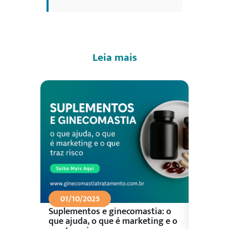
Leia mais
01/10/2025
26/09
Suplementos e ginecomastia: o
Aliment
ceu?
que ajuda, o que é marketing e o
control