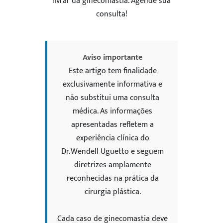
livrar da ginecomastia. Agende sua
5
consulta!
Aviso importante
Este artigo tem finalidade
exclusivamente informativa e
não substitui uma consulta
médica. As informações
apresentadas refletem a
experiência clínica do
Dr. Wendell Uguetto e seguem
diretrizes amplamente
reconhecidas na prática da
cirurgia plástica.
Cada caso de ginecomastia deve