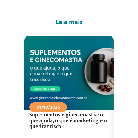
Leia mais
01/10/2025
26/09
Suplementos e ginecomastia: o
Aliment
ceu?
que ajuda, o que é marketing e o
control
que traz risco
prioriza